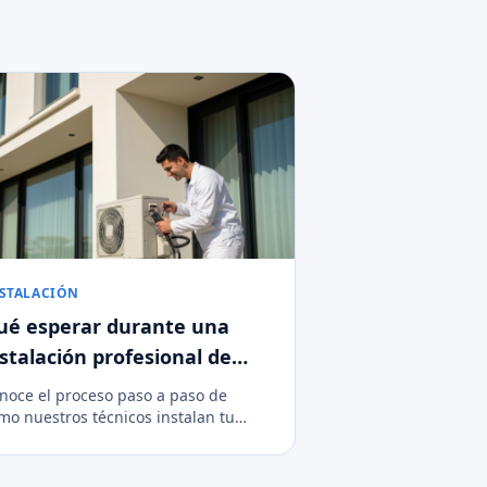
STALACIÓN
ué esperar durante una
nstalación profesional de
ire acondicionado
noce el proceso paso a paso de
mo nuestros técnicos instalan tu
evo sistema de climatización de
rma limpia, segura y eficiente.