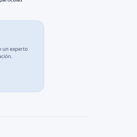
e un experto
ación.