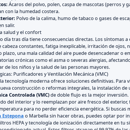
cos:
Ácaros del polvo, polen, caspa de mascotas (perros y g
an con la humedad costera.
terior:
Polvo de la calima, humo de tabaco o gases de esc
n salir.
a salud y el confort
do día tras día tiene consecuencias directas. Los síntomas a
 cabeza constantes, fatiga inexplicable, irritación de ojos, n
o plazo, una mala calidad del aire puede desencadenar o 
atorias crónicas como el asma o severas alergias, afectand
r de los niños y la salud de las personas mayores.
gicas: Purificadores y Ventilación Mecánica (VMC)
a tecnología moderna ofrece soluciones definitivas. Para vi
eva construcción o reformas integrales, la instalación de 
nica Controlada (VMC)
de doble flujo es la mejor inversión.
ado del interior y lo reemplazan por aire fresco del exterior, 
peratura para no perder eficiencia energética. Si buscas 
en Estepona
o Marbella sin hacer obras, puedes optar por i
filtros HEPA y tecnología de ionización directamente en tu 
condicionado actual. Estos filtros atrapan el 99.97% de las 