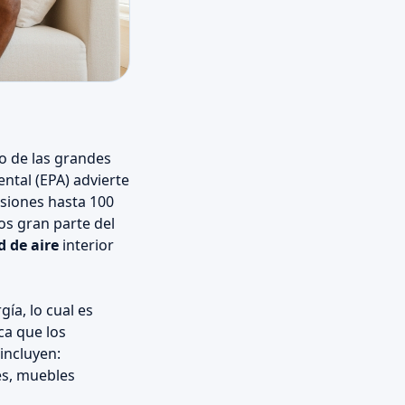
o de las grandes
ental (EPA) advierte
asiones hasta 100
os gran parte del
d de aire
interior
ía, lo cual es
oca que los
incluyen:
es, muebles