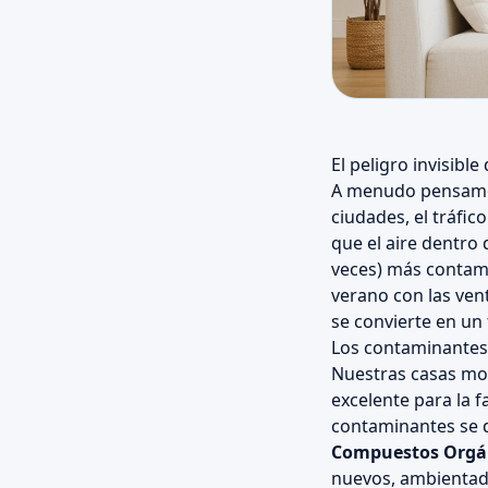
El peligro invisibl
A menudo pensamos
ciudades, el tráfic
que el aire dentro
veces) más contami
verano con las ven
se convierte en un 
Los contaminantes
Nuestras casas mod
excelente para la f
contaminantes se q
Compuestos Orgáni
nuevos, ambientado