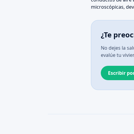
microscópicas, devo
¿Te preoc
No dejes la sa
evalúe tu vivie
Escribir p