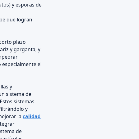
atos) y esporas de
ape que logran
 corto plazo
ariz y garganta, y
empeorar
o especialmente el
llas y
un sistema de
 Estos sistemas
filtrándolo y
mejorar la
calidad
ntegrar
sistema de
partículas