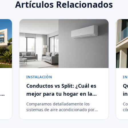
Artículos Relacionados
INSTALACIÓN
IN
Conductos vs Split: ¿Cuál es
Q
u
mejor para tu hogar en la
i
Costa del Sol?
a
Comparamos detalladamente los
Co
sistemas de aire acondicionado por
có
conductos y split para ayudarte a
nu
decidir la mejor opción de
fo
climatización para tu vivienda.