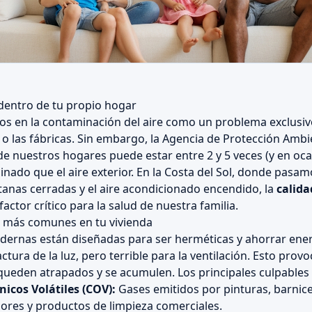
e dentro de tu propio hogar
 en la contaminación del aire como un problema exclusiv
o o las fábricas. Sin embargo, la Agencia de Protección Ambi
 de nuestros hogares puede estar entre 2 y 5 veces (y en oc
nado que el aire exterior. En la Costa del Sol, donde pasam
tanas cerradas y el aire acondicionado encendido, la
calida
factor crítico para la salud de nuestra familia.
 más comunes en tu vivienda
ernas están diseñadas para ser herméticas y ahorrar energ
actura de la luz, pero terrible para la ventilación. Esto prov
ueden atrapados y se acumulen. Los principales culpables 
cos Volátiles (COV):
Gases emitidos por pinturas, barnic
res y productos de limpieza comerciales.