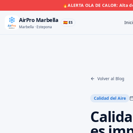
🔥
ALERTA OLA DE CALOR: Alta de
AirPro Marbella
Inic
🇪🇸 ES
Marbella · Estepona
Volver al Blog
Calidad del Aire
Calida
es imp