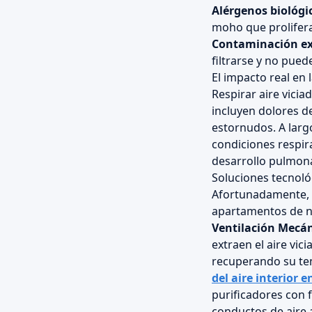
Alérgenos biológi
moho que prolifer
Contaminación ex
filtrarse y no puede
El impacto real en l
Respirar aire vicia
incluyen dolores de
estornudos. A larg
condiciones respir
desarrollo pulmona
Soluciones tecnoló
Afortunadamente, l
apartamentos de nu
Ventilación Mecá
extraen el aire vici
recuperando su tem
del aire interior 
purificadores con 
conductos de aire a