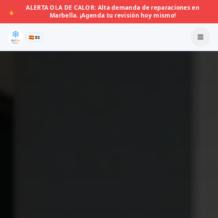
ALERTA OLA DE CALOR: Alta demanda de reparaciones en
🔥
Marbella. ¡Agenda tu revisión hoy mismo!
🇪🇸 ES