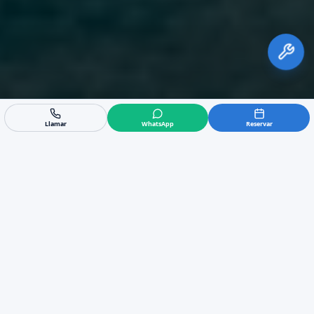
Llamar
WhatsApp
Reservar
Revisión y Mantenimiento
de Aire Acondicionado en