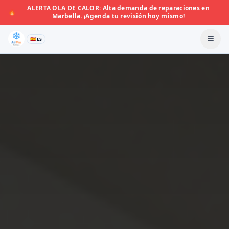
ALERTA OLA DE CALOR: Alta demanda de reparaciones en
🔥
Marbella. ¡Agenda tu revisión hoy mismo!
🇪🇸 ES