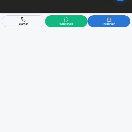
Llamar
WhatsApp
Reservar
Limpieza Aire
Acondicionado por
Conductos en Manilva
¿Tu aire acondicionado huele mal en Manilva?