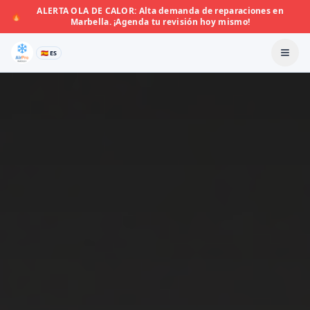
ALERTA OLA DE CALOR: Alta demanda de reparaciones en
🔥
Marbella. ¡Agenda tu revisión hoy mismo!
🇪🇸 ES