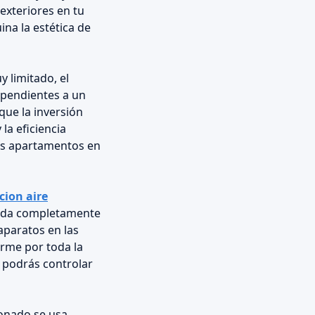
 exteriores en tu
na la estética de
y limitado, el
dependientes a un
que la inversión
la eficiencia
los apartamentos en
cion aire
ueda completamente
 aparatos en las
orme por toda la
, podrás controlar
ionado se usa