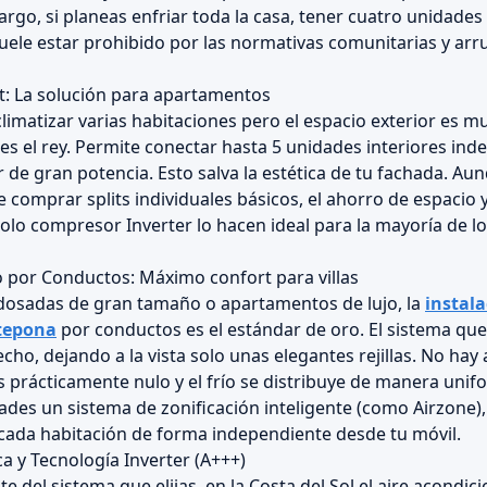
argo, si planeas enfriar toda la casa, tener cuatro unidades
uele estar prohibido por las normativas comunitarias y arrui
it: La solución para apartamentos
imatizar varias habitaciones pero el espacio exterior es mu
 es el rey. Permite conectar hasta 5 unidades interiores in
 de gran potencia. Esto salva la estética de tu fachada. Aun
e comprar splits individuales básicos, el ahorro de espacio y 
lo compresor Inverter lo hacen ideal para la mayoría de 
 por Conductos: Máximo confort para villas
 adosadas de gran tamaño o apartamentos de lujo, la
instala
tepona
por conductos es el estándar de oro. El sistema q
techo, dejando a la vista solo unas elegantes rejillas. No hay
s prácticamente nulo y el frío se distribuye de manera unif
ades un sistema de zonificación inteligente (como Airzone)
cada habitación de forma independiente desde tu móvil.
ca y Tecnología Inverter (A+++)
del sistema que elijas, en la Costa del Sol el aire acondic