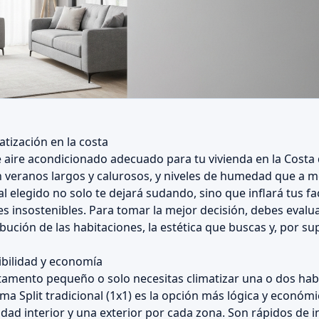
matización en la costa
e aire acondicionado adecuado para tu vivienda en la Costa 
Con veranos largos y calurosos, y niveles de humedad que a
l elegido no solo te dejará sudando, sino que inflará tus fa
les insostenibles. Para tomar la mejor decisión, debes evalu
ibución de las habitaciones, la estética que buscas y, por su
xibilidad y economía
rtamento pequeño o solo necesitas climatizar una o dos hab
tema Split tradicional (1x1) es la opción más lógica y económ
dad interior y una exterior por cada zona. Son rápidos de i