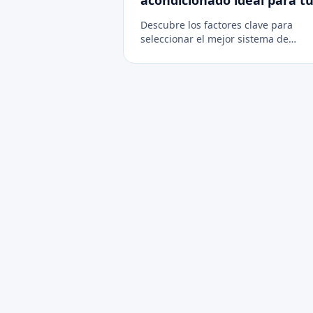
villa en Marbella
Descubre los factores clave para
seleccionar el mejor sistema de
climatización para propiedades
grandes en la Costa del Sol.