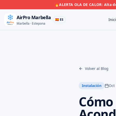
🔥
ALERTA OLA DE CALOR: Alta de
AirPro Marbella
Inic
🇪🇸 ES
Marbella · Estepona
Volver al Blog
Instalación
Oct 
Cómo E
Acond