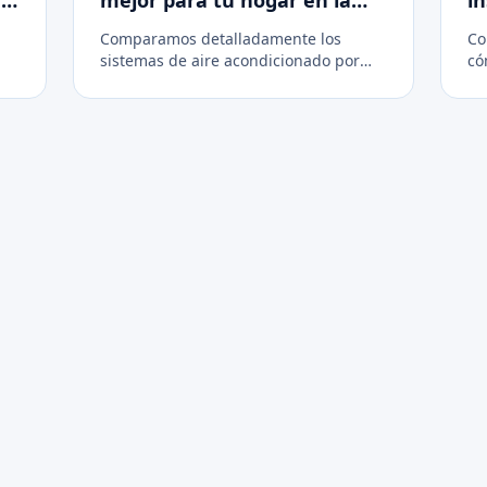
Costa del Sol?
a
Comparamos detalladamente los
Co
sistemas de aire acondicionado por
có
conductos y split para ayudarte a
nu
decidir la mejor opción de
fo
climatización para tu vivienda.