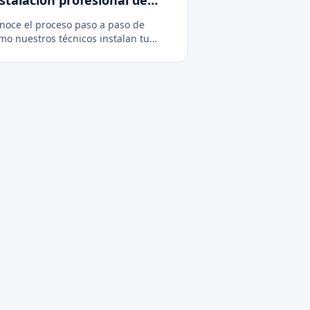
ire acondicionado
noce el proceso paso a paso de
mo nuestros técnicos instalan tu
evo sistema de climatización de
rma limpia, segura y eficiente.